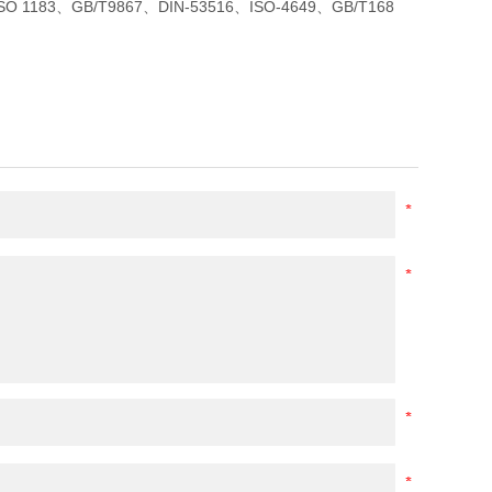
SO 1183、GB/T9867、DIN-53516、ISO-4649、GB/T168