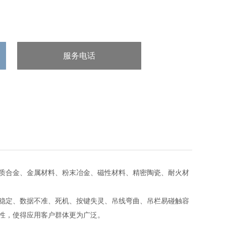
服务电话
：0532-82179933
质合金、金属材料、粉末冶金、磁性材料、精密陶瓷、耐火材
稳定、数据不准、死机、按键失灵、吊线弯曲、吊栏易碰触容
性，使得应用客户群体更为广泛。