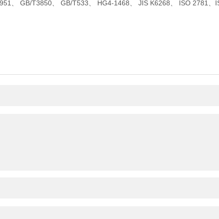
、 GB/T3850、 GB/T533、 HG4-1468、 JIS K6268、 ISO 2781、I