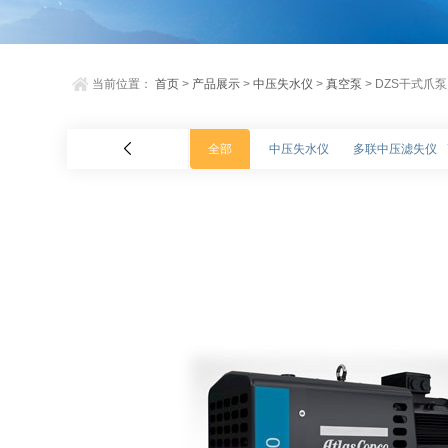
当前位置：
首页
>
产品展示
>
中压失水仪
>
真空泵
> DZS干式爪泵
全部
中压失水仪
多联中压滤失仪